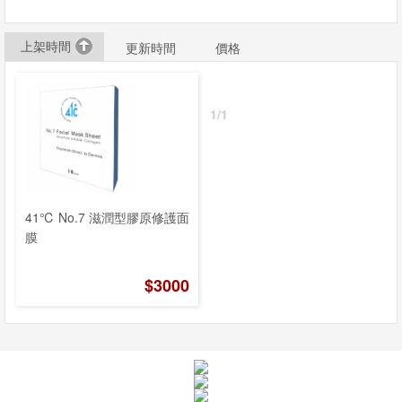
息
上架時間
更新時間
價格
資
訊
1/1
園
地
購
41℃ No.7 滋潤型膠原修護面
膜
物
說
$3000
明
聯
絡