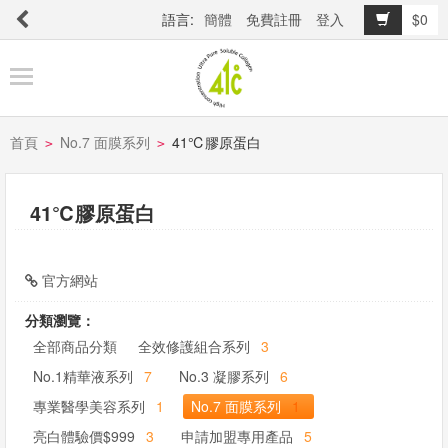
語言:
簡體
免費註冊
登入
$0
商
品
櫥
窗
首頁
No.7 面膜系列
41℃膠原蛋白
>
>
41℃膠原蛋白
關
於
品
官方網站
牌
分類瀏覽：
全部商品分類
全效修護組合系列
3
最
No.1精華液系列
7
No.3 凝膠系列
6
新
專業醫學美容系列
1
No.7 面膜系列
1
消
亮白體驗價$999
3
申請加盟專用產品
5