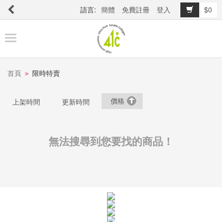
語言:
簡體
免費註冊
登入
$0
商
品
櫥
窗
首頁
限時特賣
>
價格
上架時間
更新時間
關
於
品
無法搜尋到您要找的商品！
牌
最
新
消