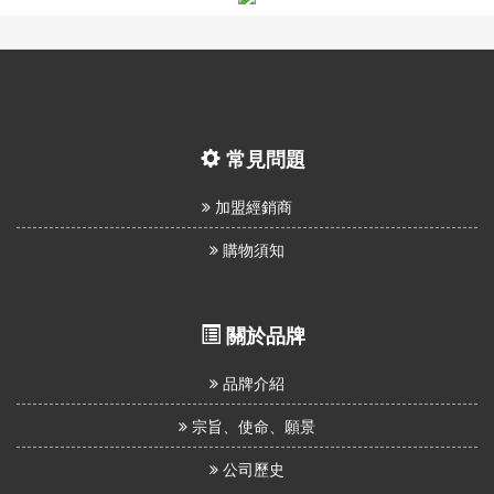
息
資
訊
園
常見問題
地
加盟經銷商
購物須知
購
物
說
關於品牌
明
品牌介紹
宗旨、使命、願景
聯
公司歷史
絡