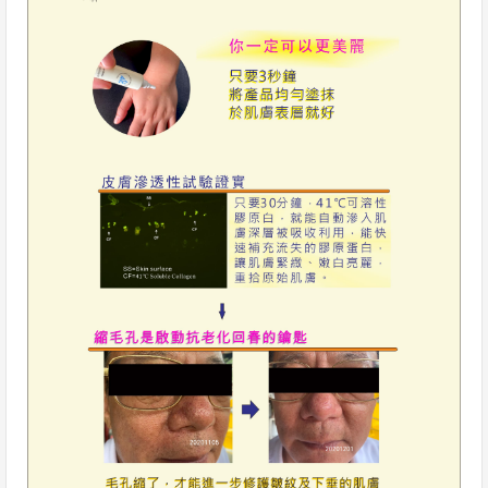
息
資
訊
園
地
購
物
說
明
聯
絡