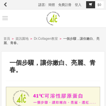
語言:
簡體
免費註冊
登入
$0
商
品
櫥
窗
首頁
資訊園地
Dr.Collagen教室
一個步驟，讓你嫩白、亮
>
>
>
麗、青春。
關
於
一個步驟，讓你嫩白、亮麗、青
品
春。
牌
最
新
消