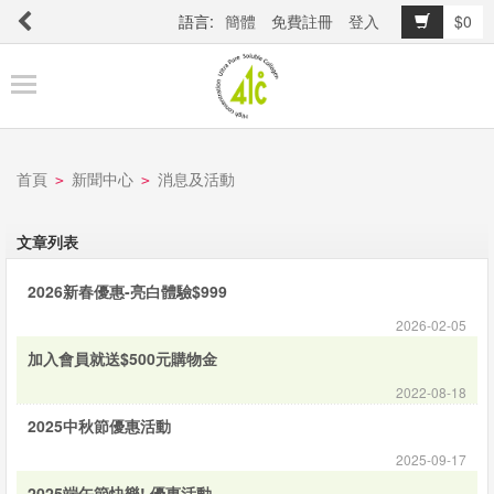
語言:
簡體
免費註冊
登入
$0
商
品
櫥
窗
首頁
新聞中心
消息及活動
>
>
關
文章列表
於
2026新春優惠-亮白體驗$999
品
牌
2026-02-05
加入會員就送$500元購物金
2022-08-18
最
2025中秋節優惠活動
新
2025-09-17
消
2025端午節快樂! 優惠活動。