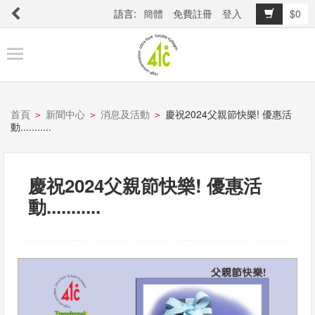
語言:
簡體
免費註冊
登入
$0
商
品
櫥
窗
首頁
新聞中心
消息及活動
慶祝2024父親節快樂! 優惠活
>
>
>
動...........
關
於
慶祝2024父親節快樂! 優惠活
品
動...........
牌
最
新
消