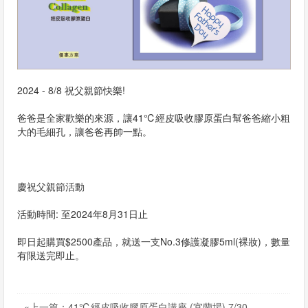
息
資
訊
2024 - 8/8
祝父親節快樂
!
園
地
爸爸是全家歡樂的來源，讓
41
℃經皮吸收膠原蛋白幫爸爸縮小粗
大的毛細孔，讓爸爸再帥一點。
購
物
慶祝父親節活動
說
活動時間
:
至
2024
年
8
月
31
日止
明
即日起購買
$2500
產品，就送一支
No.3
修護凝膠
5ml(
裸妝
)
，數量
有限送完即止。
聯
絡
«上一篇：41℃經皮吸收膠原蛋白講座 (宜蘭場) 7/30