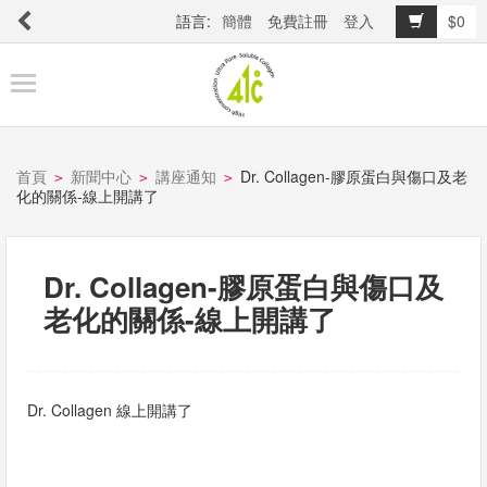
語言:
簡體
免費註冊
登入
$0
商
品
櫥
窗
首頁
新聞中心
講座通知
Dr. Collagen-膠原蛋白與傷口及老
>
>
>
化的關係-線上開講了
關
於
Dr. Collagen-膠原蛋白與傷口及
品
老化的關係-線上開講了
牌
最
Dr. Collagen 線上開講了
新
消