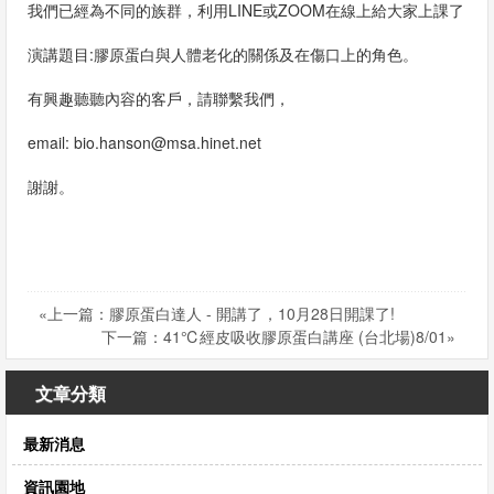
息
我們已經為不同的族群，利用LINE或ZOOM在線上給大家上課了
演講題目:膠原蛋白與人體老化的關係
及在傷口上的角色。
資
有興趣聽聽內容的客戶，請聯繫我們，
訊
email: bio.hanson@msa.hinet.net
園
地
謝謝。
購
物
«上一篇：膠原蛋白達人 - 開講了，10月28日開課了!
說
下一篇：41℃經皮吸收膠原蛋白講座 (台北場)8/01»
明
文章分類
聯
最新消息
絡
資訊園地