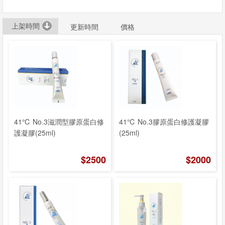
息
上架時間
更新時間
價格
資
訊
園
地
購
41℃ No.3滋潤型膠原蛋白修
41℃ No.3膠原蛋白修護凝膠
護凝膠(25ml)
(25ml)
物
說
$2500
$2000
明
聯
絡