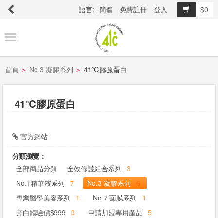
語言:
簡體
免費註冊
登入
$0
商
品
櫥
窗
首頁
No.3 凝膠系列
41℃膠原蛋白
>
>
41℃膠原蛋白
關
於
品
官方網站
牌
分類瀏覽：
全部商品分類
全效修護組合系列
3
最
No.1精華液系列
7
No.3 凝膠系列
6
新
專業醫學美容系列
1
No.7 面膜系列
1
消
亮白體驗價$999
3
申請加盟專用產品
5