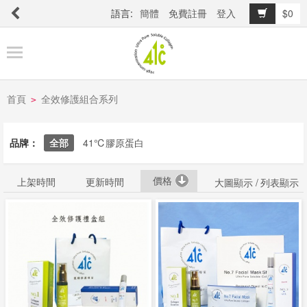
語言:
簡體
免費註冊
登入
$0
商
品
櫥
窗
首頁
全效修護組合系列
>
品牌：
全部
41℃膠原蛋白
關
於
價格
上架時間
更新時間
品
大圖顯示 /
列表顯示
牌
最
新
消