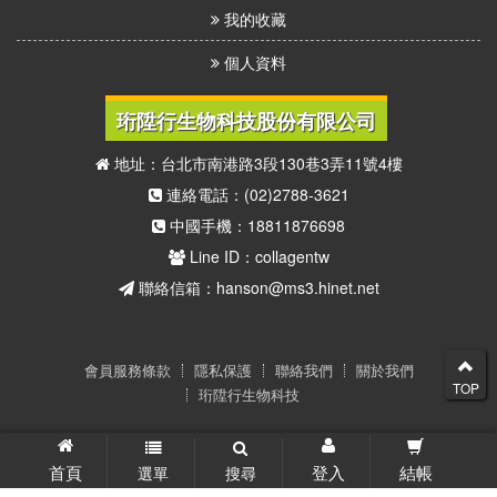
我的收藏
個人資料
珩陞行生物科技股份有限公司
地址：台北市南港路3段130巷3弄11號4樓
連絡電話：(02)2788-3621
中國手機：18811876698
Line ID：collagentw
聯絡信箱：hanson@ms3.hinet.net
會員服務條款
隱私保護
聯絡我們
關於我們
TOP
珩陞行生物科技
© 2026 41度C膠原蛋白代言人(珩陞行生物科技) 版權所有
首頁
登入
結帳
選單
搜尋