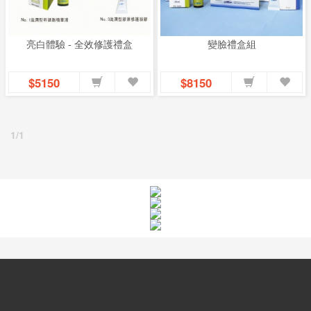
息
亮白體驗 - 全效修護禮盒
變臉禮盒組
資
訊
$5150
$8150
園
地
1/1
購
物
說
明
聯
絡